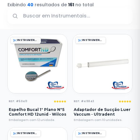
Exibindo
40
resultados de
161
no total
INSTRUMENTAIS
INSTRUMENTAIS
REF: #50411
REF: #49843
Espelho Bucal 1° Plano Nº5
Adaptador de Sucção Luer
Comfort HD 12unid - Wilcos
Vaccum - Ultradent
Embalagem com 12 unidade.
Embalagem com 10 unidades.
INSTRUMENTAIS
INSTRUMENTAIS