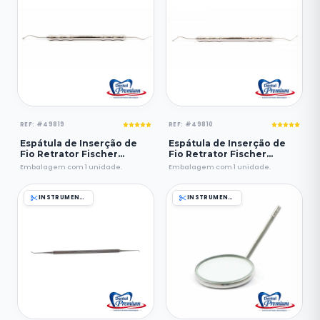
REF: #49819
REF: #49810
Espátula de Inserção de
Espátula de Inserção de
Fio Retrator Fischer
Fio Retrator Fischer
Ultrapak Regular -
Ultrapak Pequena -
Embalagem com 1 unidade.
Embalagem com 1 unidade.
Ultradent
Ultradent
INSTRUMENTAIS
INSTRUMENTAIS